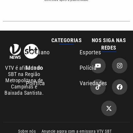
CATEGORIAS
NOS SIGA NAS
REDES
Cotidiano
Esportes
Mundo
Polícia
VTV é afiliada do
SBT na Região
Metropolitana de
Política
Variedades
Campinas e
Baixada Santista.
Sobre nós
Anuncie agora com a emissora VTV SBT
Área de cobertura que a VTV SBT acompanha:
Entre em contato com a VTV News