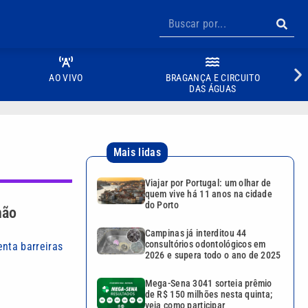
AO VIVO
BRAGANÇA E CIRCUITO
DAS ÁGUAS
Mais lidas
Viajar por Portugal: um olhar de
quem vive há 11 anos na cidade
do Porto
não
Campinas já interditou 44
consultórios odontológicos em
nta barreiras
2026 e supera todo o ano de 2025
Mega-Sena 3041 sorteia prêmio
de R$ 150 milhões nesta quinta;
veja como participar