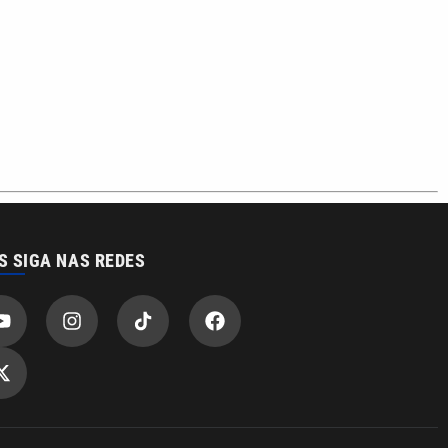
S SIGA NAS REDES
o com a VTV News
acidade