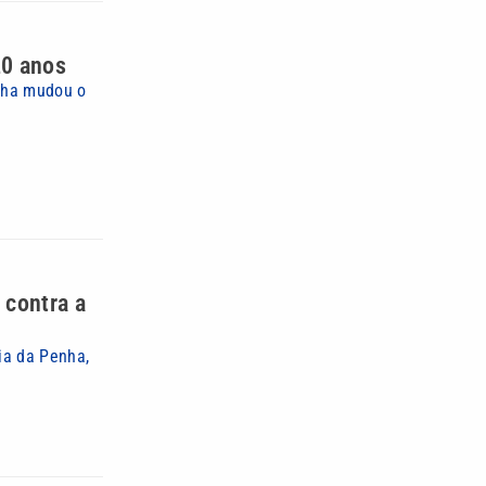
20 anos
enha mudou o
 contra a
ia da Penha,