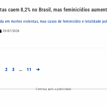
ntas caem 8,2% no Brasil, mas feminicídios aume
da em mortes violentas, mas casos de feminicídio e letalidade pol
23/07/2026
1
2
3
…
11
➔
Continua após a publicidade