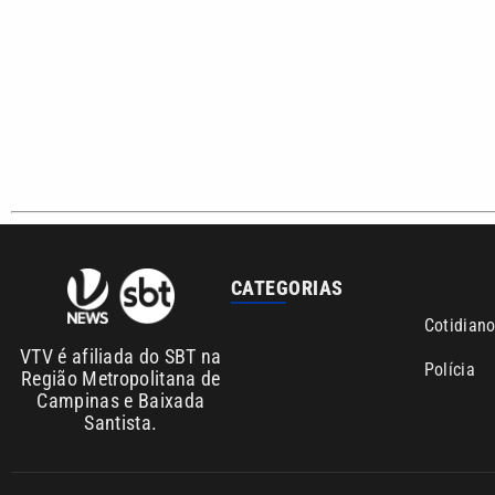
CATEGORIAS
Cotidian
VTV é afiliada do SBT na
Polícia
Região Metropolitana de
Campinas e Baixada
Santista.
Sobre nós
Anuncie agora com a emissora VTV SBT
Ár
Copyright © 2026. Todos os direitos reservados | Empresa de 