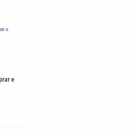
zam o
prar e