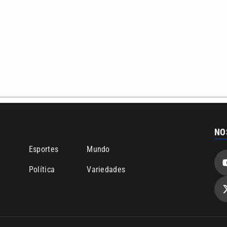
NO
o
Esportes
Mundo
Política
Variedades
ea de cobertura que a VTV SBT acompanha:
Entre em contat
Comunicação PRM Ltda – CNPJ: 01.773.119.0001-60
Política de priv