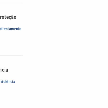
proteção
enfrentamento
ncia
violência