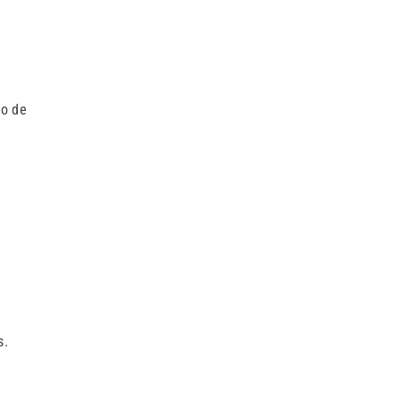
do de
s.