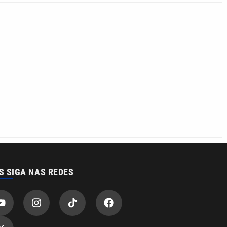
o com a VTV News
acidade