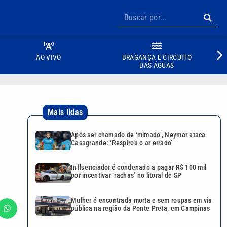
AO VIVO
BRAGANÇA E CIRCUITO
DAS ÁGUAS
Mais lidas
Após ser chamado de ‘mimado’, Neymar ataca
Casagrande: ‘Respirou o ar errado’
Influenciador é condenado a pagar R$ 100 mil
por incentivar ‘rachas’ no litoral de SP
Mulher é encontrada morta e sem roupas em via
pública na região da Ponte Preta, em Campinas