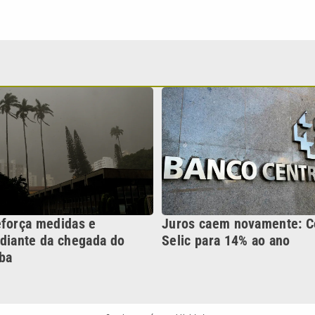
eforça medidas e
Juros caem novamente: 
 diante da chegada do
Selic para 14% ao ano
ba
Continua após a publicidade
NO
o
Esportes
Mundo
Política
Variedades