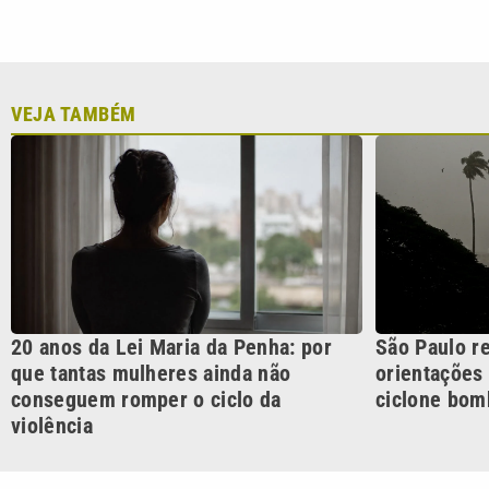
20 anos da Lei Maria da Penha: por
São Paulo r
que tantas mulheres ainda não
orientações
conseguem romper o ciclo da
ciclone bom
violência
CATEGORIAS
Cotidian
VTV é afiliada do SBT na
Polícia
Região Metropolitana de
Campinas e Baixada
Santista.