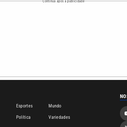
ea de cobertura que a VTV SBT acompanha:
Entre em contat
Comunicação PRM Ltda – CNPJ: 01.773.119.0001-60
Política de priv