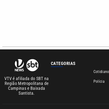
CATEGORIAS
Cotidian
VTV é afiliada do SBT na
Polícia
Região Metropolitana de
Campinas e Baixada
Santista.
Sobre nós
Anuncie agora com a emissora VTV SBT
Área de co
Copyright © 2026. Todos os direitos reservados | Empresa de Comunicaç