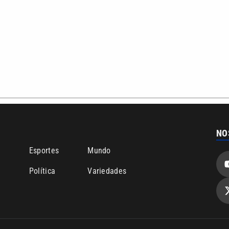
NO
o
Esportes
Mundo
Política
Variedades
bertura que a VTV SBT acompanha:
Entre em contato com a VTV News
ão PRM Ltda – CNPJ: 01.773.119.0001-60
Política de privacidade