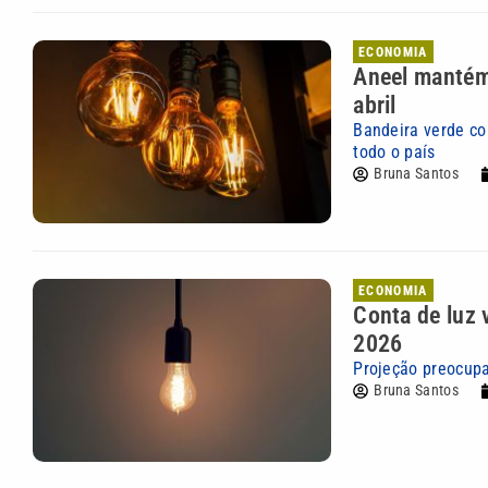
ECONOMIA
Aneel mantém 
abril
Bandeira verde co
todo o país
Bruna Santos
ECONOMIA
Conta de luz 
2026
Projeção preocupa
Bruna Santos