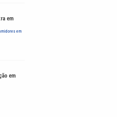
tra em
sumidores em
ação em