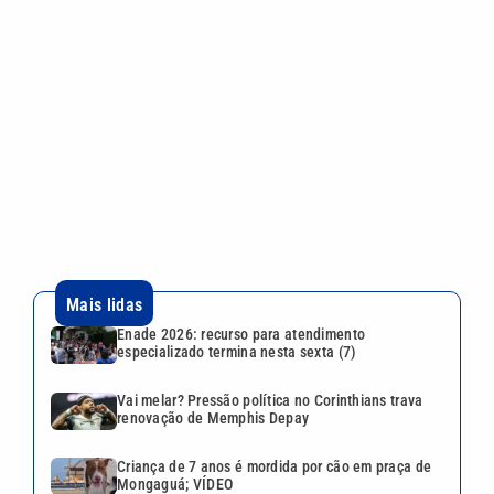
Mais lidas
Enade 2026: recurso para atendimento
especializado termina nesta sexta (7)
Vai melar? Pressão política no Corinthians trava
renovação de Memphis Depay
Criança de 7 anos é mordida por cão em praça de
Mongaguá; VÍDEO
Ventos fortes chegam à Baixada Santista e afetam
travessia de balsas e operações do porto
Piracicaba chega a 52 unidades com atendimento
odontológico gratuito
VEJA TAMBÉM