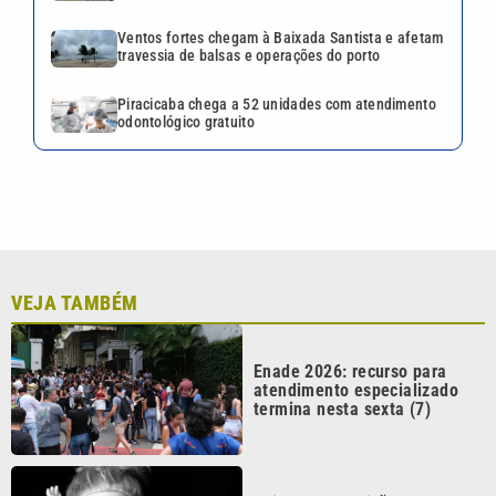
Enade 2026: recurso para
atendimento especializado
termina nesta sexta (7)
Lei aprova punição a
deepfakes e endurece
combate à violência sexual
infantil na internet
O brasileiro está deixando o
arroz de lado? Consumo
despencou mais de 40% em
27 anos
STF mantém restrições a
Bolsonaro e defesa tenta