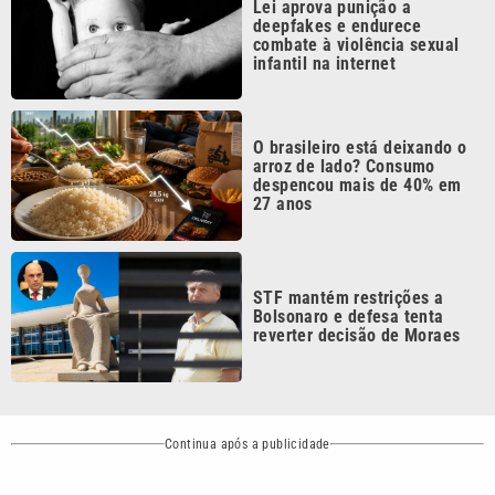
reverter decisão de Moraes
Continua após a publicidade
CATEGORIAS
NOS SIGA NAS
REDES
Cotidiano
Esportes
Mundo
Polícia
VTV é afiliada do
SBT na Região
Metropolitana de
Política
Variedades
Campinas e
Baixada Santista.