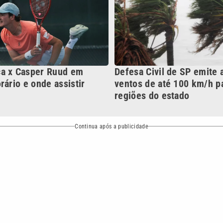
Continua após a publicidade
NO
o
Esportes
Mundo
Política
Variedades
bertura que a VTV SBT acompanha:
Entre em contato com a VTV News
ão PRM Ltda – CNPJ: 01.773.119.0001-60
Política de privacidade