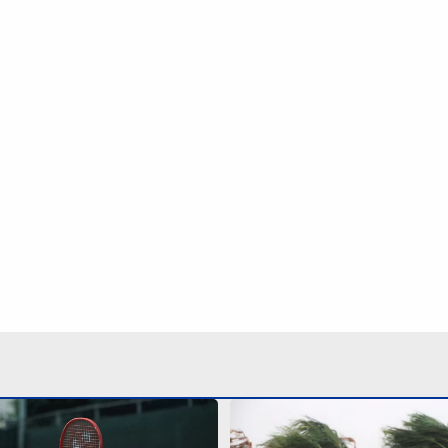
a x Casper Ruud em
Defesa Civil de SP emite 
rário e onde assistir
ventos de até 100 km/h p
regiões do estado