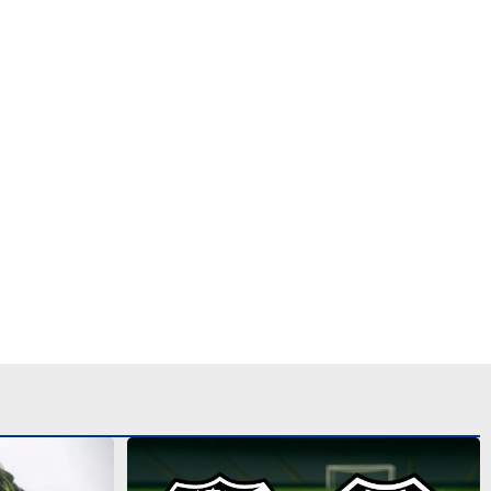
alerta de
Ceará x Ponte Preta: veja onde
ara 24
assistir e as prováveis escalações