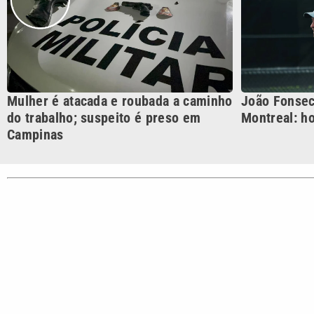
CATEGORIAS
Cotidian
VTV é afiliada do SBT na
Polícia
Região Metropolitana de
Campinas e Baixada
Santista.
Sobre nós
Anuncie agora com a emissora VTV SBT
Área de co
Copyright © 2026. Todos os direitos reservados | Empresa de Comunicaç