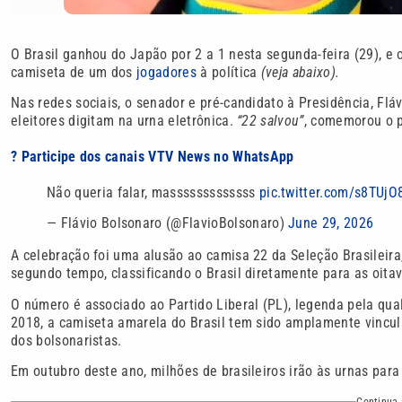
O Brasil ganhou do Japão por 2 a 1 nesta segunda-feira (29), e
camiseta de um dos
jogadores
à política
(veja abaixo).
Nas redes sociais, o senador e pré-candidato à Presidência, Flá
eleitores digitam na urna eletrônica.
“22 salvou”
, comemorou o p
? Participe dos canais VTV News no WhatsApp
Não queria falar, masssssssssssss
pic.twitter.com/s8TUjO
— Flávio Bolsonaro (@FlavioBolsonaro)
June 29, 2026
A celebração foi uma alusão ao camisa 22 da Seleção Brasileira
segundo tempo, classificando o Brasil diretamente para as oitav
O número é associado ao Partido Liberal (PL), legenda pela qua
2018, a camiseta amarela do Brasil tem sido amplamente vincula
dos bolsonaristas.
Em outubro deste ano, milhões de brasileiros irão às urnas para