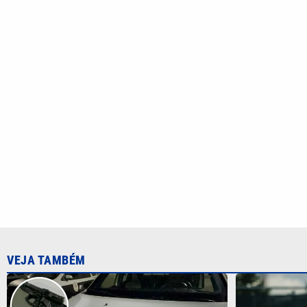
VEJA TAMBÉM
Mulher é atacada e roubada a caminho
João Fonsec
do trabalho; suspeito é preso em
Montreal: ho
Campinas