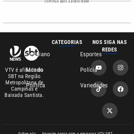
CATEGORIAS
NOS SIGA NAS
REDES
Cotidiano
Esportes
Mundo
Polícia
VTV é afiliada do
SBT na Região
Metropolitana de
Política
Variedades
Campinas e
Baixada Santista.
Sobre nós
Anuncie agora com a emissora VTV SBT
Área de cobertura que a VTV SBT acompanha:
Entre em contato com a VTV News