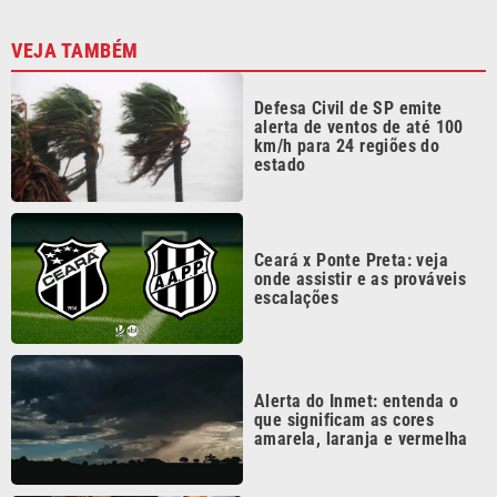
Continua após a publicidade
CATEGORIAS
NOS SIGA NAS
REDES
Cotidiano
Esportes
Mundo
Polícia
VTV é afiliada do
SBT na Região
Metropolitana de
Política
Variedades
Campinas e
Baixada Santista.