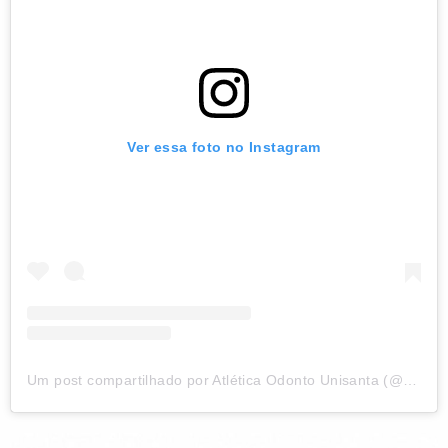
Ver essa foto no Instagram
Um post compartilhado por Atlética Odonto Unisanta (@atletica.odontounisanta)