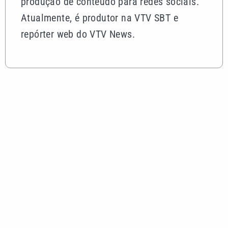
Defesa Civil de SP emite alerta de ventos de até
100 km/h para 24 regiões do estado
Ceará x Ponte Preta: veja onde assistir e as
prováveis escalações
Alerta do Inmet: entenda o que significam as cores
amarela, laranja e vermelha
Os desafios dos próximos 20 anos da Lei Maria da
Penha começam hoje
Homem CAC segue preso após atirar contra
motorista em Campinas
VEJA TAMBÉM
Defesa Civil de SP emite