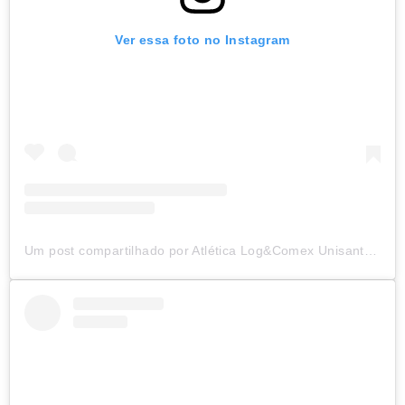
Ver essa foto no Instagram
Um post compartilhado por Atlética Log&Comex Unisanta (@atleticacelsunisanta)