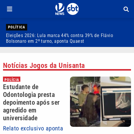
POLÍTICA
Eleições 2026: Lula marca 44% contra 39% de Flávio
E
Bolsonaro em 2º turno, aponta Quaest
c
Notícias Jogos da Unisanta
POLÍCIA
Estudante de
Odontologia presta
depoimento após ser
agredido em
universidade
Relato exclusivo aponta