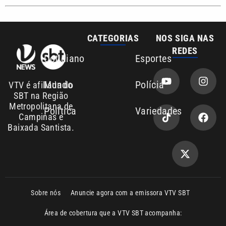
CATEGORIAS
NOS SIGA NAS
REDES
Cotidiano
Esportes
Mundo
Polícia
VTV é afiliada do
SBT na Região
Metropolitana de
Política
Variedades
Campinas e
Baixada Santista.
Sobre nós
Anuncie agora com a emissora VTV SBT
Área de cobertura que a VTV SBT acompanha:
Entre em contato com a VTV News