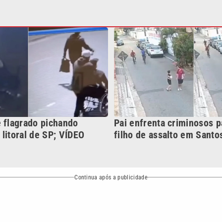
litoral de SP; VÍDEO
filho de assalto em Santo
Continua após a publicidade
NO
o
Esportes
Mundo
Política
Variedades
bertura que a VTV SBT acompanha:
Entre em contato com a VTV News