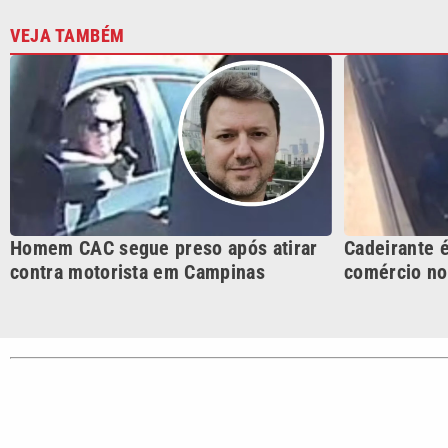
contra motorista em Campinas
comércio no 
CATEGORIAS
Cotidian
VTV é afiliada do SBT na
Polícia
Região Metropolitana de
Campinas e Baixada
Santista.
Sobre nós
Anuncie agora com a emissora VTV SBT
Área de co