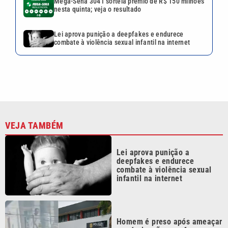
Mega-Sena 3041 sorteia prêmio de R$ 150 milhões
nesta quinta; veja o resultado
Lei aprova punição a deepfakes e endurece
combate à violência sexual infantil na internet
VEJA TAMBÉM
Lei aprova punição a
deepfakes e endurece
combate à violência sexual
infantil na internet
Homem é preso após ameaçar
a própria mãe com faca em
Praia Grande; VÍDEO