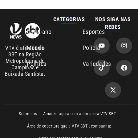
Cotidiano
Esportes
Mundo
Polícia
VTV é afiliada do
SBT na Região
Metropolitana de
Política
Variedades
Campinas e
Baixada Santista.
Sobre nós
Anuncie agora com a emissora VTV SBT
Área de cobertura que a VTV SBT acompanha:
Entre em contato com a VTV News
Copyright © 2026. Todos os direitos
Política de privacidade
reservados | Empresa de Comunicação PRM