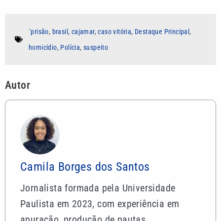
´prisão
,
brasil
,
cajamar
,
caso vitória
,
Destaque Principal
,
homicídio
,
Polícia
,
suspeito
Autor
Camila Borges dos Santos
Jornalista formada pela Universidade
Paulista em 2023, com experiência em
apuração, produção de pautas,