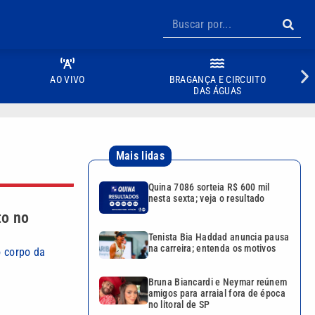
AO VIVO
BRAGANÇA E CIRCUITO
DAS ÁGUAS
Mais lidas
Quina 7086 sorteia R$ 600 mil
nesta sexta; veja o resultado
to no
Tenista Bia Haddad anuncia pausa
na carreira; entenda os motivos
o corpo da
Bruna Biancardi e Neymar reúnem
amigos para arraial fora de época
no litoral de SP