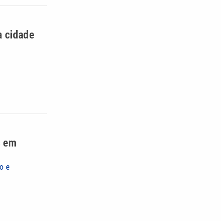
a cidade
s em
o e