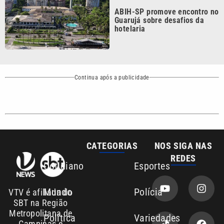
Mundo
Polícia
VTV é afiliada do
SBT na Região
Metropolitana de
Política
Variedades
Campinas e
Baixada Santista.
Sobre nós
Anuncie agora com a emissora VTV SBT
Área de cobertura que a VTV SBT acompanha:
Entre em contato com a VTV News
Copyright © 2026. Todos os direitos
Política de privacidade
reservados | Empresa de Comunicação PRM