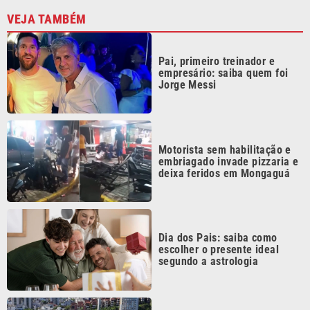
Dia dos Pais: saiba como
escolher o presente ideal
segundo a astrologia
ABIH-SP promove encontro no
Guarujá sobre desafios da
hotelaria
Continua após a publicidade
CATEGORIAS
NOS SIGA NAS
REDES
Cotidiano
Esportes