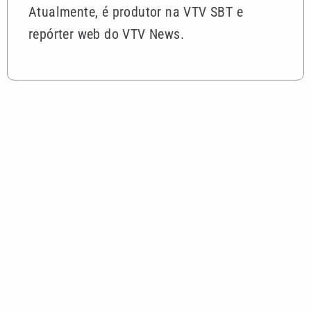
Atualmente, é produtor na VTV SBT e
repórter web do VTV News.
Mais lidas
Pai, primeiro treinador e empresário: saiba quem
foi Jorge Messi
Motorista sem habilitação e embriagado invade
pizzaria e deixa feridos em Mongaguá
Dia dos Pais: saiba como escolher o presente ideal
segundo a astrologia
Desafio Teleton revela kit completo e abre