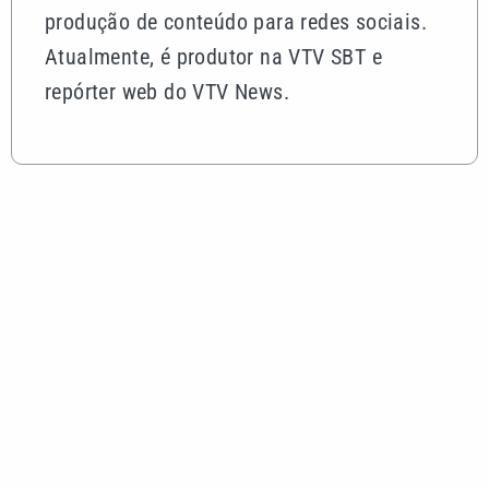
produção de conteúdo para redes sociais.
Atualmente, é produtor na VTV SBT e
repórter web do VTV News.
Mais lidas
Indaiatuba ganha três estações de hidratação no
Parque Ecológico
João Fonseca perde para Ben Shelton e é
eliminado nas oitavas do Masters 1000 de
Montreal
Fora de casa, Corinthians vence o Red Bull
Bragantino e encosta no G-5 do Brasileirão