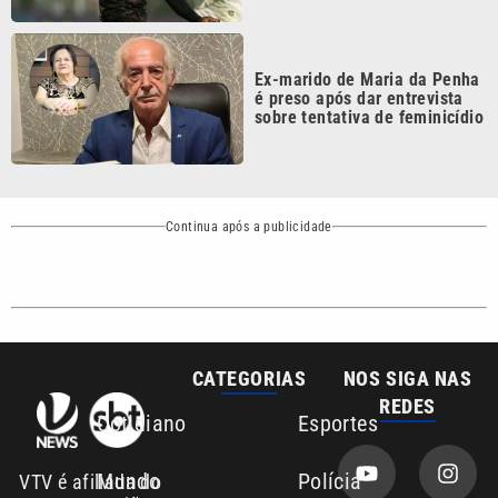
REDES
Cotidiano
Esportes
Mundo
Polícia
VTV é afiliada do
SBT na Região
Metropolitana de
Política
Variedades
Campinas e
Baixada Santista.
Sobre nós
Anuncie agora com a emissora VTV SBT
Área de cobertura que a VTV SBT acompanha:
Entre em contato com a VTV News
Copyright © 2026. Todos os direitos