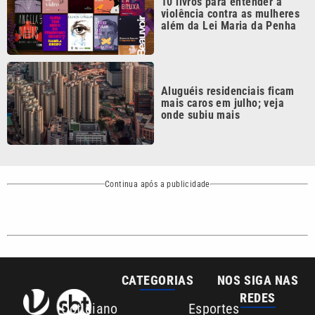
Aluguéis residenciais ficam
mais caros em julho; veja
onde subiu mais
Continua após a publicidade
CATEGORIAS
NOS SIGA NAS
REDES
Cotidiano
Esportes
Mundo
Polícia
VTV é afiliada do
SBT na Região
Metropolitana de
Política
Variedades