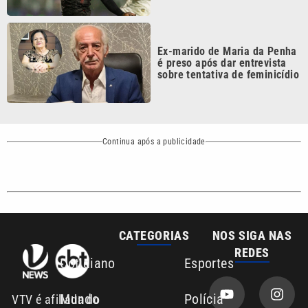
Ex-marido de Maria da Penha
é preso após dar entrevista
sobre tentativa de feminicídio
Continua após a publicidade
CATEGORIAS
NOS SIGA NAS
REDES
Cotidiano
Esportes
Mundo
Polícia
VTV é afiliada do
SBT na Região
Metropolitana de
Política
Variedades
Campinas e
Baixada Santista.