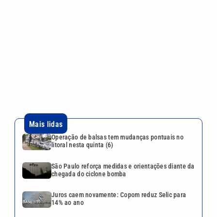
Mais lidas
Operação de balsas tem mudanças pontuais no
litoral nesta quinta (6)
São Paulo reforça medidas e orientações diante da
chegada do ciclone bomba
Juros caem novamente: Copom reduz Selic para
14% ao ano
Arsenal segue de olho, mas Real Madrid aumenta
oferta e fica perto de renovar com Vini Jr.
Corinthians x Internacional: onde assistir ao duelo
decisivo pela Copa do Brasil
VEJA TAMBÉM