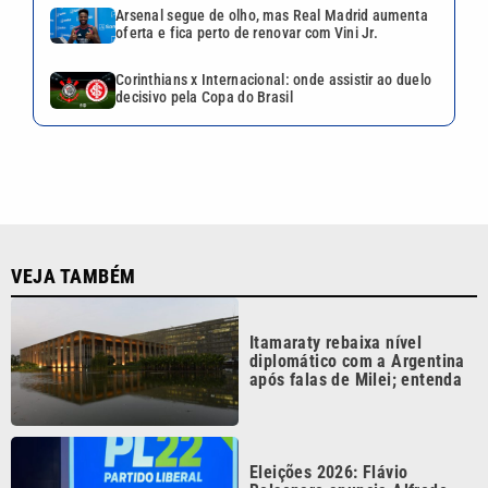
Itamaraty rebaixa nível
diplomático com a Argentina
após falas de Milei; entenda
Eleições 2026: Flávio
Bolsonaro anuncia Alfredo
Gaspar como vice à
Presidência
Câmara de Santos tem o
maior gasto da Baixada
Santista, aponta TCE-SP
Pesquisa Quaest: Lula tem
39% no 1º turno, contra 30%
de Flávio