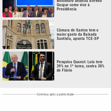
Continua após a publicidade
CATEGORIAS
NOS SIGA NAS
REDES
Cotidiano
Esportes
Mundo
Polícia
VTV é afiliada do
SBT na Região
Metropolitana de
Política
Variedades
Campinas e
Baixada Santista.