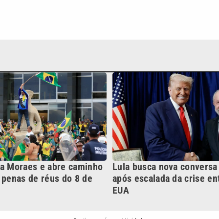
ia Moraes e abre caminho
Lula busca nova convers
 penas de réus do 8 de
após escalada da crise ent
EUA
Continua após a publicidade
NO
o
Esportes
Mundo
Política
Variedades