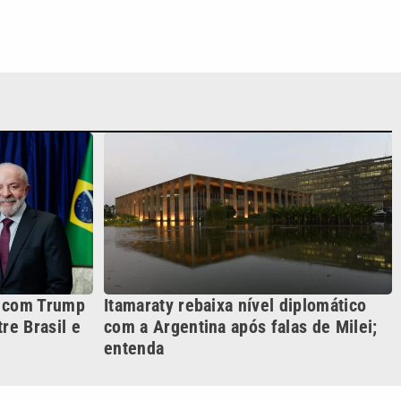
a com Trump
Itamaraty rebaixa nível diplomático
re Brasil e
com a Argentina após falas de Milei;
entenda
S SIGA NAS REDES