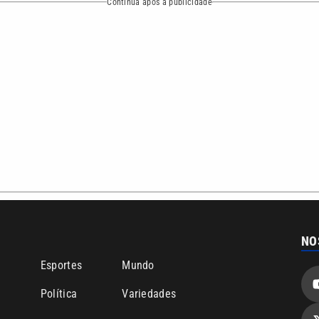
bertura que a VTV SBT acompanha:
Entre em contato com a VTV News
ão PRM Ltda – CNPJ: 01.773.119.0001-60
Política de privacidade