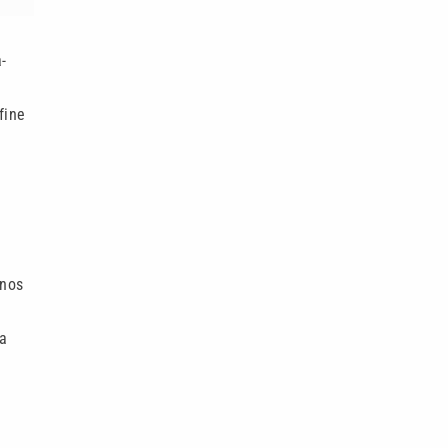
-
fine
anos
 a