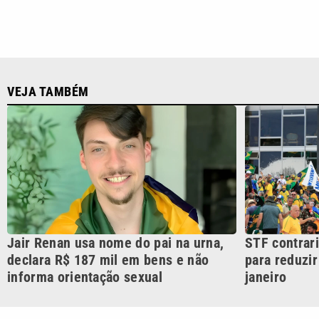
Jair Renan usa nome do pai na urna,
STF contrar
declara R$ 187 mil em bens e não
para reduzir
informa orientação sexual
janeiro
CATEGORIAS
Cotidian
VTV é afiliada do SBT na
Polícia
Região Metropolitana de
Campinas e Baixada
Santista.