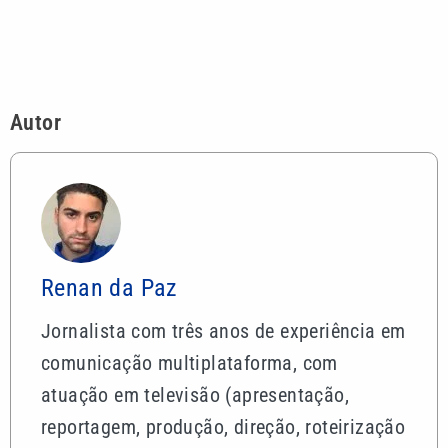
Renan da Paz
Jornalista com três anos de experiência em
comunicação multiplataforma, com
atuação em televisão (apresentação,
reportagem, produção, direção, roteirização
e edição), assessoria de imprensa e
produção de conteúdo para redes sociais.
Atualmente, é produtor na VTV SBT e
repórter web do VTV News.