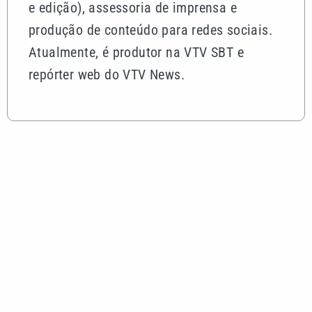
Mais lidas
Rocha Auto Peças celebra aniversário de 34 anos
com campanha válida até agosto
Quina 7086 sorteia R$ 600 mil nesta sexta; veja o
resultado
Tenista Bia Haddad anuncia pausa na carreira;
entenda os motivos
Bruna Biancardi e Neymar reúnem amigos para
arraial fora de época no litoral de SP
Festival da Família, Música e Morango reúne
shows e atrações gratuitas em Atibaia
VEJA TAMBÉM