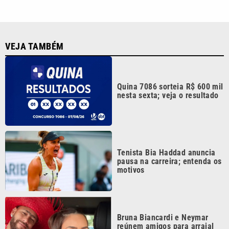
Festival da Família, Música e
Morango reúne shows e
atrações gratuitas em Atibaia
Continua após a publicidade
CATEGORIAS
NOS SIGA NAS
REDES
Cotidiano
Esportes
Mundo
Polícia
VTV é afiliada do
SBT na Região
Metropolitana de
Política
Variedades
Campinas e
Baixada Santista.