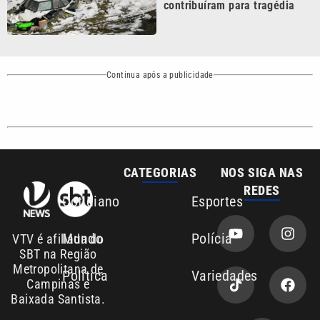
Continua após a publicidade
CATEGORIAS
NOS SIGA NAS
REDES
Cotidiano
Esportes
Mundo
Polícia
VTV é afiliada do
SBT na Região
Metropolitana de
Política
Variedades
Campinas e
Baixada Santista.