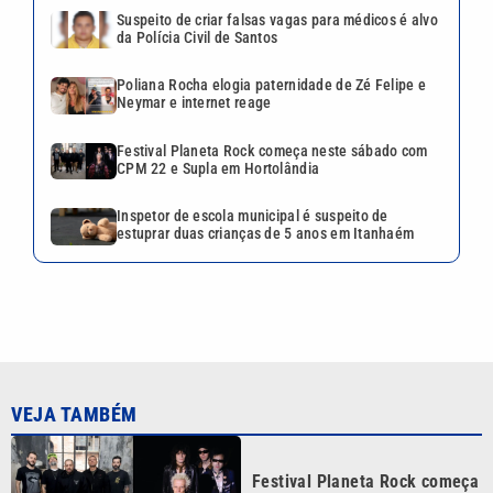
Feira Conexão Social reúne
projetos sociais e
programação cultural em
Campinas
Festival Cultura Gospel reúne
FHOP Music, Nesk Only e 3
Palavrinhas em Campinas
Musical ‘Forever Young’
chega a Campinas com Carmo
Dalla Vecchia e Vanessa
Gerbelli
Continua após a publicidade