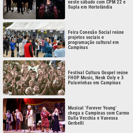
CATEGORIAS
NOS SIGA NAS
REDES
Cotidiano
Esportes
Mundo
Polícia
VTV é afiliada do
SBT na Região
Metropolitana de
Política
Variedades
Campinas e
Baixada Santista.
Sobre nós
Anuncie agora com a emissora VTV SBT
Área de cobertura que a VTV SBT acompanha:
Entre em contato com a VTV News