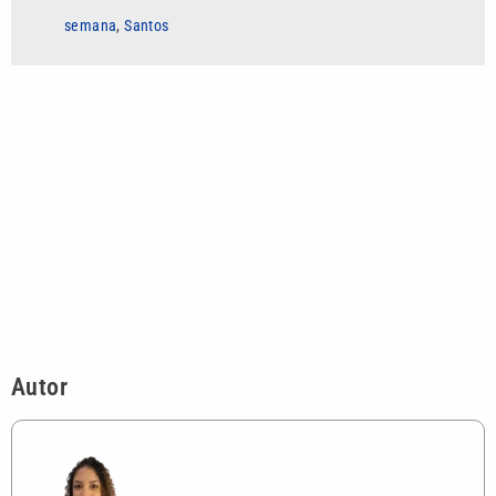
semana
,
Santos
Autor
Rayssa de Souza
Estudante de Jornalismo com previsão de
conclusão do curso em 2026. Desenvolveu
uma iniciação científica na área de
comunicação e direitos humanos, com
ênfase na violência contra jornalistas