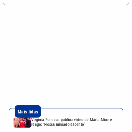
Poliana Rocha elogia paternidade de Zé Felipe e
Neymar e internet reage
Festival Planeta Rock começa neste sábado com
CPM 22 e Supla em Hortolândia
Inspetor de escola municipal é suspeito de
estuprar duas crianças de 5 anos em Itanhaém
VEJA TAMBÉM
Festival Planeta Rock começa
neste sábado com CPM 22 e
Supla em Hortolândia