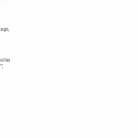
iago,
uitas
”,