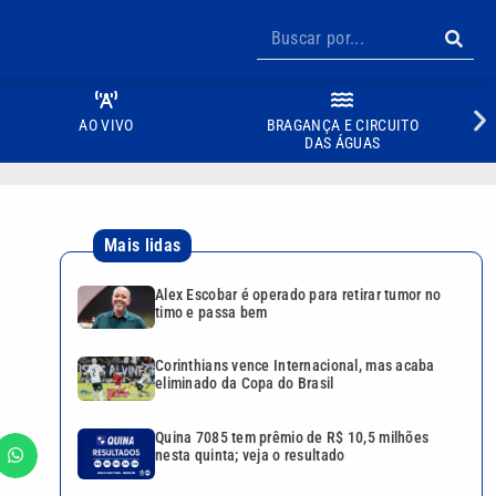
AO VIVO
BRAGANÇA E CIRCUITO
DAS ÁGUAS
Mais lidas
Alex Escobar é operado para retirar tumor no
timo e passa bem
Corinthians vence Internacional, mas acaba
eliminado da Copa do Brasil
Quina 7085 tem prêmio de R$ 10,5 milhões
nesta quinta; veja o resultado