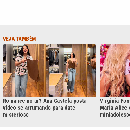
Romance no ar? Ana Castela posta
Virginia Fon
vídeo se arrumando para date
Maria Alice 
misterioso
miniadolesc
CATEGORIAS
Cotidian
VTV é afiliada do SBT na
Polícia
Região Metropolitana de
Campinas e Baixada
Santista.