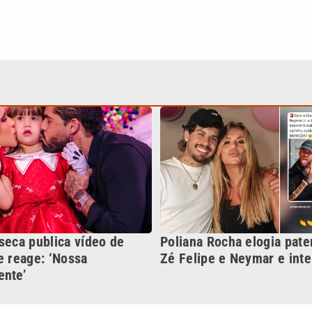
seca publica vídeo de
Poliana Rocha elogia pate
e reage: ‘Nossa
Zé Felipe e Neymar e inte
ente’
Continua após a publicidade
NO
o
Esportes
Mundo
Política
Variedades