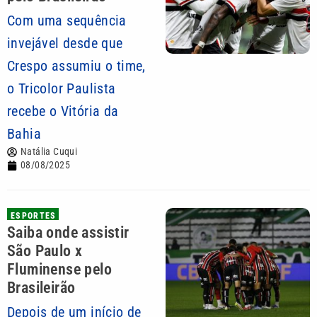
Com uma sequência
invejável desde que
Crespo assumiu o time,
o Tricolor Paulista
recebe o Vitória da
Bahia
Natália Cuqui
08/08/2025
ESPORTES
Saiba onde assistir
São Paulo x
Fluminense pelo
Brasileirão
Depois de um início de