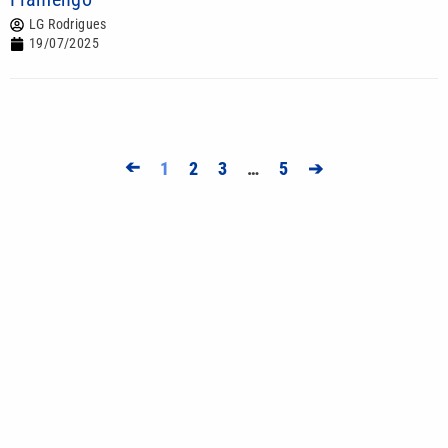
LG Rodrigues
19/07/2025
➔
1
2
3
…
5
➔
Mais lidas
Governo de São Paulo instala Gabinete de Crise e
entra em alerta para ciclone-bomba
Caminhada pela Paz em Amparo terá atividades
gratuitas de saúde, cultura e meio ambiente
Motorista atingiu banca após criança se assustar
com inseto em Praia Grande