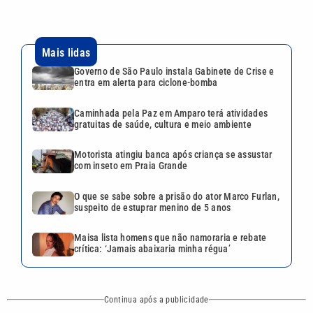
O que se sabe sobre a prisão do ator Marco Furlan,
suspeito de estuprar menino de 5 anos
Maisa lista homens que não namoraria e rebate
crítica: ‘Jamais abaixaria minha régua’
Continua após a publicidade
CATEGORIAS
NOS SIGA NAS
REDES
Cotidiano
Esportes
Mundo
Polícia
VTV é afiliada do
SBT na Região
Metropolitana de
Política
Variedades
Campinas e
Baixada Santista.