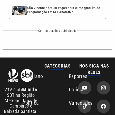
São Vicente abre 80 vagas para curso gratuito de
Programação em IA Generativa
Continua após a publicidade
CATEGORIAS
NOS SIGA NAS
REDES
Cotidiano
Esportes
Mundo
Polícia
VTV é afiliada do
SBT na Região
Metropolitana de
Política
Variedades
Campinas e
Baixada Santista.