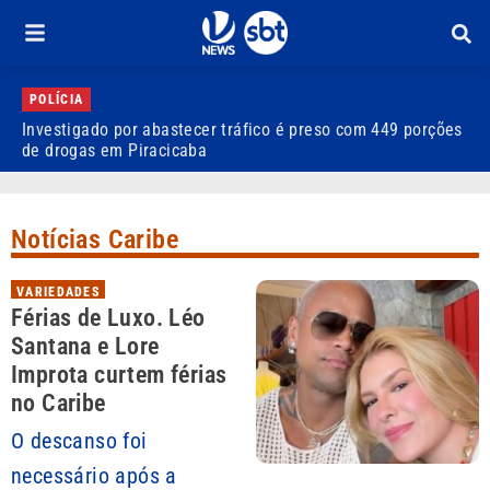
POLÍCIA
Investigado por abastecer tráfico é preso com 449 porções
F
de drogas em Piracicaba
c
Notícias Caribe
VARIEDADES
Férias de Luxo. Léo
Santana e Lore
Improta curtem férias
no Caribe
O descanso foi
necessário após a