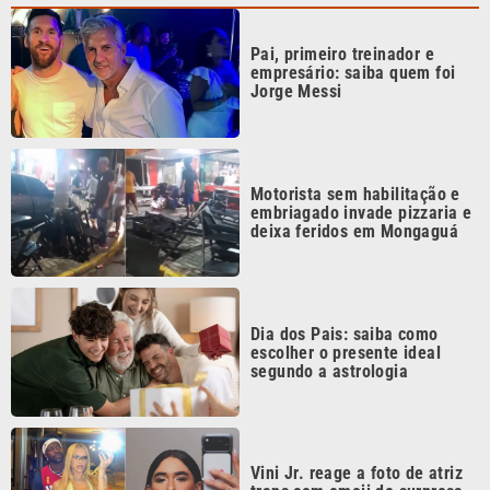
empresário: saiba quem foi
Jorge Messi
Motorista sem habilitação e
embriagado invade pizzaria e
deixa feridos em Mongaguá
Dia dos Pais: saiba como
escolher o presente ideal
segundo a astrologia
Vini Jr. reage a foto de atriz
trans com emoji de surpresa,
diz coluna