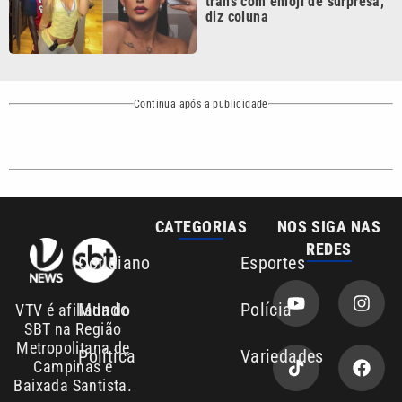
Continua após a publicidade
CATEGORIAS
NOS SIGA NAS
REDES
Cotidiano
Esportes
Mundo
Polícia
VTV é afiliada do
SBT na Região
Metropolitana de
Política
Variedades
Campinas e
Baixada Santista.