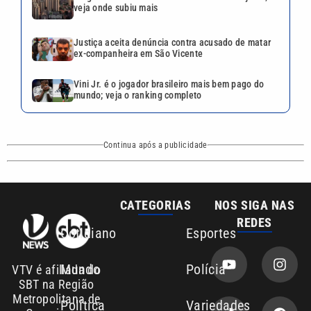
veja onde subiu mais
Justiça aceita denúncia contra acusado de matar
ex-companheira em São Vicente
Vini Jr. é o jogador brasileiro mais bem pago do
mundo; veja o ranking completo
Continua após a publicidade
CATEGORIAS
NOS SIGA NAS
REDES
Cotidiano
Esportes
Mundo
Polícia
VTV é afiliada do
SBT na Região
Metropolitana de
Política
Variedades