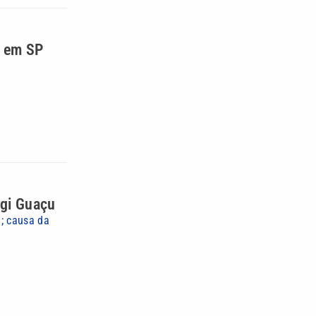
o em SP
ogi Guaçu
; causa da