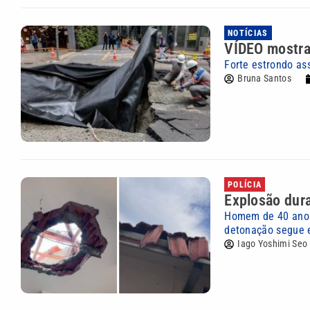
NOTÍCIAS
VÍDEO mostra
Forte estrondo as
Bruna Santos
POLÍCIA
Explosão dura
Homem de 40 anos 
detonação segue 
Iago Yoshimi Seo