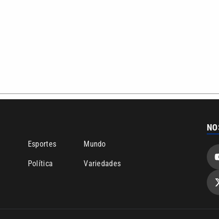
NO
o
Esportes
Mundo
Política
Variedades
bertura que a VTV SBT acompanha:
Entre em contato com a VTV News
ão PRM Ltda – CNPJ: 01.773.119.0001-60
Política de privacidade