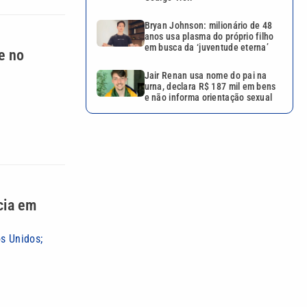
Bryan Johnson: milionário de 48
anos usa plasma do próprio filho
em busca da ‘juventude eterna’
e no
Jair Renan usa nome do pai na
urna, declara R$ 187 mil em bens
e não informa orientação sexual
cia em
s Unidos;