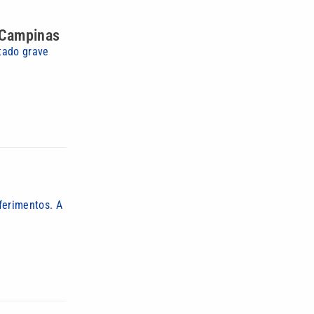
m Campinas
tado grave
ferimentos. A