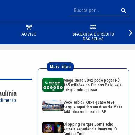
AO VIVO
BRAGANÇA E CIRCUITO
DAS ÁGUAS
Mais lidas
Mega-Sena 3042 pode pagar R$
165 milhões no Dia dos Pais; veja
até quando apostar
aulínia
ndimento
Você sabia? Xuxa quase teve
parque aquático em área de Mata
Atlântica no litoral de SP
Shopping Parque Dom Pedro
estreia experiência imersiva ‘O
Código Troll’