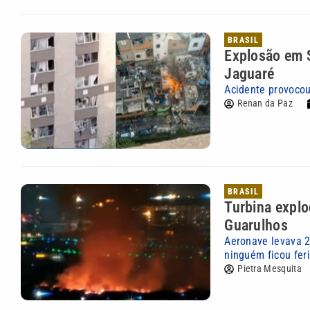
BRASIL
Explosão em 
Jaguaré
Acidente provocou
Renan da Paz
BRASIL
Turbina expl
Guarulhos
Aeronave levava 2
ninguém ficou fer
Pietra Mesquita