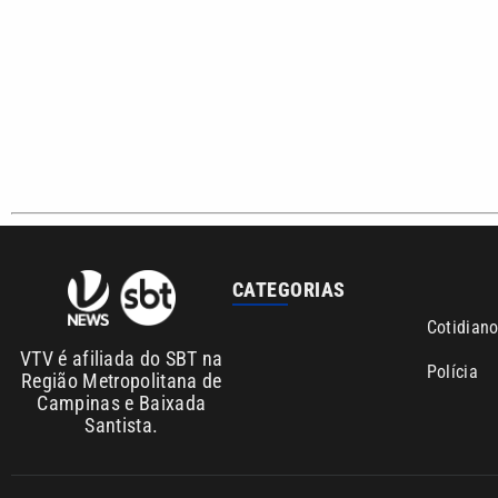
CATEGORIAS
Cotidian
VTV é afiliada do SBT na
Polícia
Região Metropolitana de
Campinas e Baixada
Santista.
Sobre nós
Anuncie agora com a emissora VTV SBT
Área de co
Copyright © 2026. Todos os direitos reservados | Empresa de Comunicaç