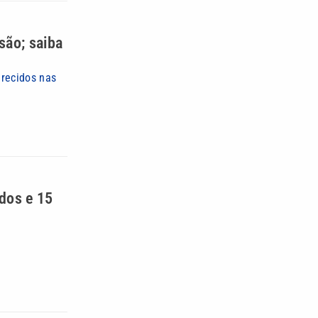
são; saiba
arecidos nas
idos e 15