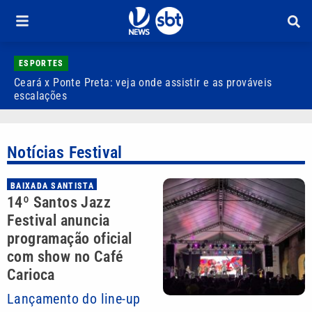
ESPORTES
Ceará x Ponte Preta: veja onde assistir e as prováveis
A
escalações
l
Notícias Festival
BAIXADA SANTISTA
14º Santos Jazz
Festival anuncia
programação oficial
com show no Café
Carioca
Lançamento do line-up