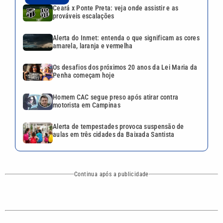
Alerta de tempestades provoca suspensão de
aulas em três cidades da Baixada Santista
Continua após a publicidade
CATEGORIAS
NOS SIGA NAS
REDES
Cotidiano
Esportes
Mundo
Polícia
VTV é afiliada do
SBT na Região
Metropolitana de
Política
Variedades
Campinas e
Baixada Santista.