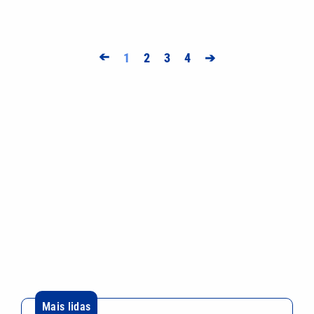
➔
1
2
3
4
➔
Mais lidas
Ceará x Ponte Preta: veja onde assistir e as
prováveis escalações
Alerta do Inmet: entenda o que significam as cores
amarela, laranja e vermelha
Os desafios dos próximos 20 anos da Lei Maria da
Penha começam hoje
Homem CAC segue preso após atirar contra
motorista em Campinas