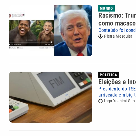
MUNDO
Racismo: Tru
como macaco
Conteúdo foi cond
Pietra Mesquita
POLÍTICA
Eleições e Int
Presidente do TSE
arriscada em big 
Iago Yoshimi Seo