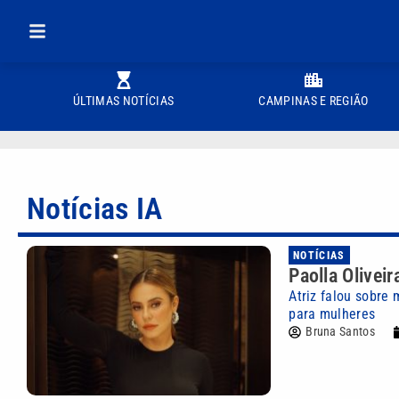
ÚLTIMAS NOTÍCIAS
CAMPINAS E REGIÃO
Notícias IA
NOTÍCIAS
Paolla Oliveir
Atriz falou sobre 
para mulheres
Bruna Santos