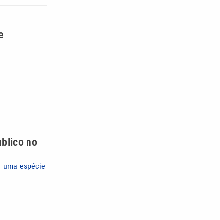
e
úblico no
em uma espécie