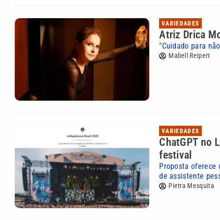
VARIEDADES
Atriz Drica M
"Cuidado para não
Mabell Reipert
VARIEDADES
ChatGPT no Lo
festival
Proposta oferece u
de assistente pess
Pietra Mesquita