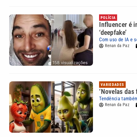
POLÍCIA
Influencer é 
‘deepfake’
Com uso de IA e s
Renan da Paz
VARIEDADES
‘Novelas das 
Tendência também l
Renan da Paz