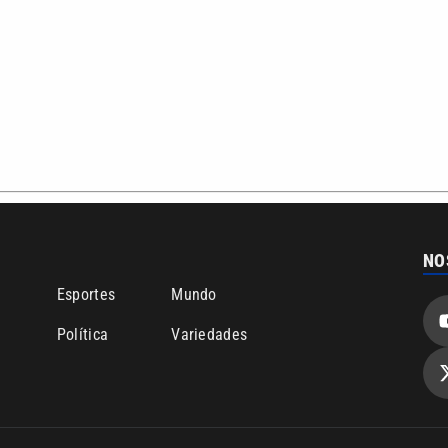
NO
o
Esportes
Mundo
Política
Variedades
bertura que a VTV SBT acompanha:
Entre em contato com a VTV News
ão PRM Ltda – CNPJ: 01.773.119.0001-60
Política de privacidade