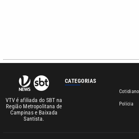
CATEGORIAS
Cotidian
VTV é afiliada do SBT na
Polícia
Região Metropolitana de
Campinas e Baixada
Santista.
Sobre nós
Anuncie agora com a emissora VTV SBT
Área de co
Copyright © 2026. Todos os direitos reservados | Empresa de Comunicaç