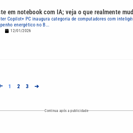
ste em notebook com IA; veja o que realmente mu
ter Copilot+ PC inaugura categoria de computadores com inteligênc
mpenho energético no B...
12/01/2026
➔
1
2
3
➔
Continua após a publicidade