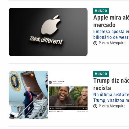
MUNDO
Apple mira al
mercado
Empresa aposta em
bilionário de wea
Pietra Mesquita
MUNDO
Trump diz não
racista
Na última sexta-f
Trump, viralizou m
Pietra Mesquita