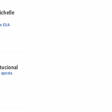
chelle
os EUA
itucional
m aposta