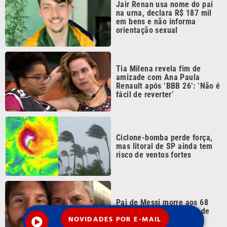
CATEGORIAS
NOS SIGA NAS
REDES
Cotidiano
Esportes
Mundo
Polícia
VTV é afiliada do
SBT na Região
Metropolitana de
Política
Variedades
Campinas e
Baixada Santista.
Sobre nós
Anuncie agora com a emissora VTV SBT
Área de cobertura que a VTV SBT acompanha:
NOVIDADES POR E-MAIL