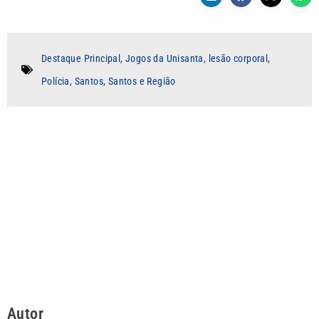
Destaque Principal
,
Jogos da Unisanta
,
lesão corporal
,
Polícia
,
Santos
,
Santos e Região
Autor
Renan da Paz
Jornalista com três anos de experiência em
comunicação multiplataforma, com