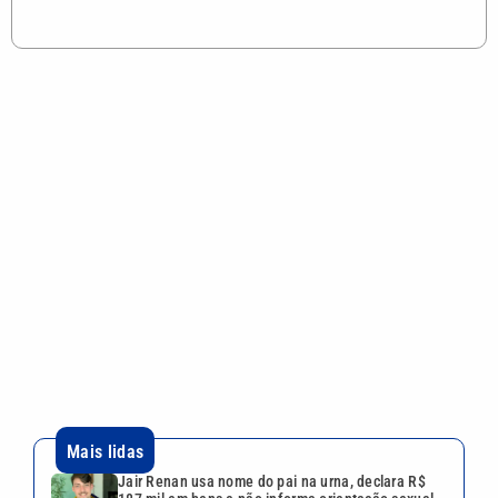
Renault após ‘BBB 26’: ‘Não é fácil de reverter’
Campinas terá passeios gratuitos de astroturismo
na Serra das Cabras em agosto
Ciclone-bomba perde força, mas litoral de SP ainda
tem risco de ventos fortes
Pai de Messi morre aos 68 anos após agravamento
de doença
VEJA TAMBÉM
Jair Renan usa nome do pai
na urna, declara R$ 187 mil
em bens e não informa
orientação sexual