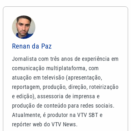
atuação em televisão (apresentação,
reportagem, produção, direção, roteirização
e edição), assessoria de imprensa e
produção de conteúdo para redes sociais.
Atualmente, é produtor na VTV SBT e
repórter web do VTV News.
Mais lidas
Jair Renan usa nome do pai na urna, declara R$
187 mil em bens e não informa orientação sexual
Tia Milena revela fim de amizade com Ana Paula