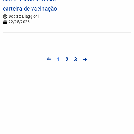
carteira de vacinação
Beatriz Biaggioni
22/05/2026
➔
1
2
3
➔
Mais lidas
Em jogo de cinco gols, Palmeiras perde para o
Fortaleza, mas avança na Copa do Brasil
Quina 7084 sorteia R$ 4,6 milhões nesta quarta-
feira; veja o resultado