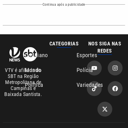
Campinas e
Baixada Santista.
Sobre nós
Anuncie agora com a emissora VTV SBT
Área de cobertura que a VTV SBT acompanha:
Entre em contato com a VTV News
Copyright © 2026. Todos os
Política de
privacidade
direitos reservados | Empresa de
Comunicação PRM Ltda – CNPJ: