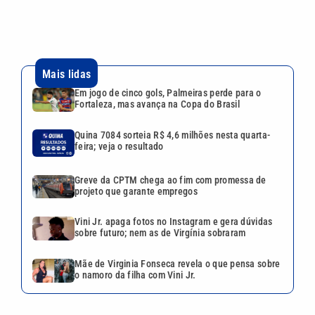
Greve da CPTM chega ao fim com promessa de
projeto que garante empregos
Vini Jr. apaga fotos no Instagram e gera dúvidas
sobre futuro; nem as de Virgínia sobraram
Mãe de Virginia Fonseca revela o que pensa sobre
o namoro da filha com Vini Jr.
Continua após a publicidade
CATEGORIAS
NOS SIGA NAS
REDES
Cotidiano
Esportes
Mundo
Polícia
VTV é afiliada do
SBT na Região
Metropolitana de
Política
Variedades