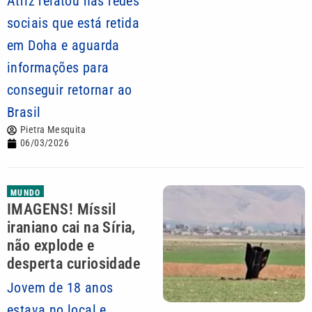
Atriz relatou nas redes
sociais que está retida
em Doha e aguarda
informações para
conseguir retornar ao
Brasil
Pietra Mesquita
06/03/2026
MUNDO
IMAGENS! Míssil
iraniano cai na Síria,
não explode e
desperta curiosidade
Jovem de 18 anos
estava no local e