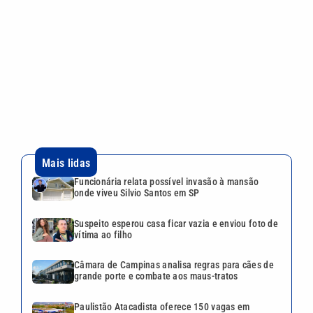
Funcionária relata possível invasão à mansão
onde viveu Silvio Santos em SP
Suspeito esperou casa ficar vazia e enviou foto de
vítima ao filho
Câmara de Campinas analisa regras para cães de
grande porte e combate aos maus-tratos
Paulistão Atacadista oferece 150 vagas em
Indaiatuba com contratação imediata
Lotofácil acumula e chega a R$ 5 milhões; veja os
prêmios das loterias da semana
Continua após a publicidade
CATEGORIAS
NOS SIGA NAS