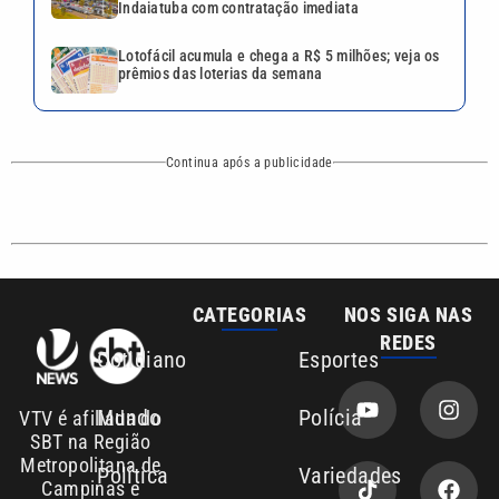
REDES
Cotidiano
Esportes
Mundo
Polícia
VTV é afiliada do
SBT na Região
Metropolitana de
Política
Variedades
Campinas e
Baixada Santista.
Sobre nós
Anuncie agora com a emissora VTV SBT
Área de cobertura que a VTV SBT acompanha:
Entre em contato com a VTV News
Copyright © 2026. Todos os direitos
Política de privacidade