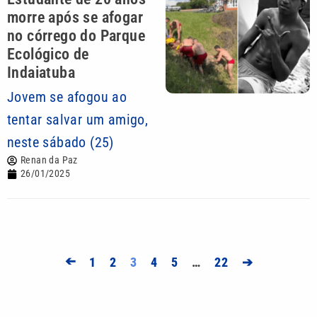
morre após se afogar
no córrego do Parque
Ecológico de
Indaiatuba
Jovem se afogou ao
tentar salvar um amigo,
neste sábado (25)
Renan da Paz
26/01/2025
➔
1
2
3
4
5
…
22
➔