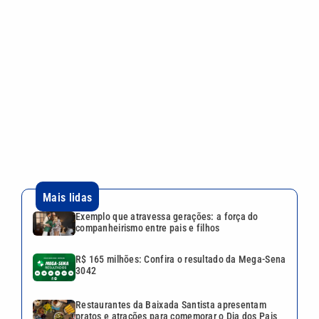
Mais lidas
Exemplo que atravessa gerações: a força do
companheirismo entre pais e filhos
R$ 165 milhões: Confira o resultado da Mega-Sena
3042
Restaurantes da Baixada Santista apresentam
pratos e atrações para comemorar o Dia dos Pais
Menos sol no inverno causa deficiência de
vitamina D? Entenda os riscos
Dívidas de ISSQN em Campinas podem ser
renegociadas até 30 de setembro
Continua após a publicidade