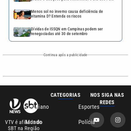
CATEGORIAS
NOS SIGA NAS
REDES
Cotidiano
Esportes
Mundo
Polícia
VTV é afiliada do
SBT na Região
Metropolitana de
Política
Variedades
Campinas e
Baixada Santista.
Sobre nós
Anuncie agora com a emissora VTV SBT
Área de cobertura que a VTV SBT acompanha:
Entre em contato com a VTV News