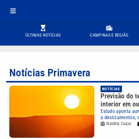
ÚLTIMAS NOTÍCIAS
CAMPINAS E REGIÃO
Notícias Primavera
NOTÍCIAS
Previsão do t
interior em o
Estudo aponta aum
a deslizamentos, 
Natália Cuqui