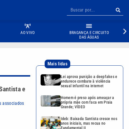
AO VIVO
BRAGANÇA E CIRCUITO
DAS ÁGUAS
Mais lidas
Lei aprova punição a deepfakes e
endurece combate à violência
sexual infantil na internet
Santista e
Homem é preso após ameaçar a
própria mãe com faca em Praia
os associados
Grande; VÍDEO
Ideb: Baixada Santista cresce nos
anos iniciais, mas recua no
Fundamental II