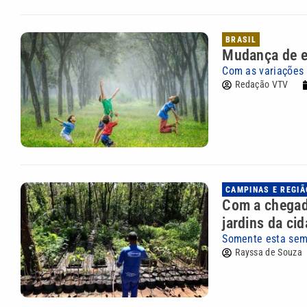
BRASIL
Mudança de es
Com as variações 
Redação VTV
CAMPINAS E REGIÃ
Com a chegada
jardins da ci
Somente esta sem
Rayssa de Souza