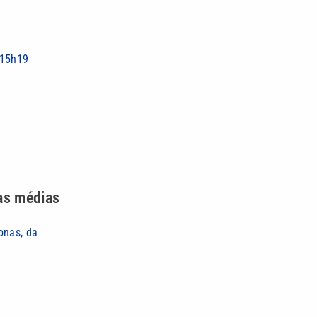
 15h19
as médias
onas, da