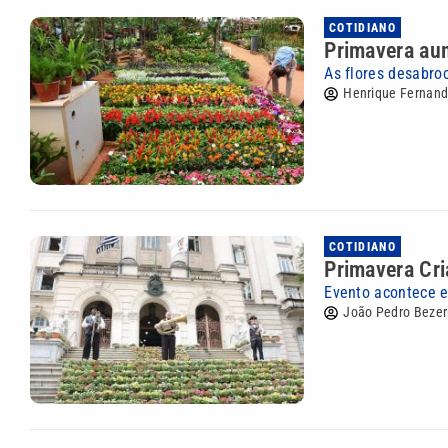
COTIDIANO
Primavera au
As flores desabro
Henrique Fernan
COTIDIANO
Primavera Cri
Evento acontece e
João Pedro Bezer