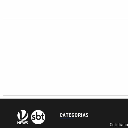
CATEGORIAS
Cotidian
VTV é afiliada do SBT na
Polícia
Região Metropolitana de
Campinas e Baixada
Santista.
Sobre nós
Anuncie agora com a emissora VTV SBT
Área de co
Copyright © 2026. Todos os direitos reservados | Empresa de Comunicaç