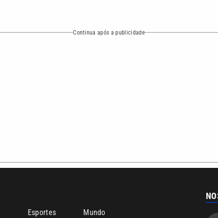
Continua após a publicidade
NO
o
Esportes
Mundo
Política
Variedades
bertura que a VTV SBT acompanha:
Entre em contato com a VTV News
ão PRM Ltda – CNPJ: 01.773.119.0001-60
Política de privacidade