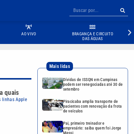
AO VIVO
BRAGANÇA E CIRCUITO
DAS ÁGUAS
Mais lidas
Dívidas de ISSQN em Campinas
podem ser renegociadas até 30 de
setembro
ba quais
s linhas Apple
Piracicaba amplia transporte de
pacientes com renovação da frota
de veículos
Pai, primeiro treinador e
empresário: saiba quem foi Jorge
Messi