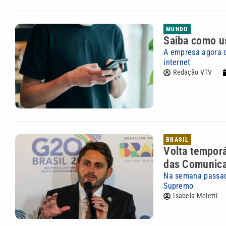
MUNDO
Saiba como us
A empresa agora d
internet
Redação VTV
BRASIL
Volta temporá
das Comunic
Na semana passad
Supremo
Isabela Meletti