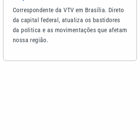
Correspondente da VTV em Brasília. Direto
da capital federal, atualiza os bastidores
da politica e as movimentações que afetam
nossa região.
Mais lidas
STF contraria Moraes e abre caminho para reduzir
penas de réus do 8 de janeiro
Quina 7086 sorteia R$ 600 mil nesta sexta; veja
como apostar