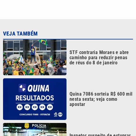
Quina 7086 sorteia R$ 600 mil
nesta sexta; veja como
apostar
Inspetor suspeito de estuprar
crianças dentro de escola é
preso no litoral de SP
Dupla se passa por
funcionários de telefonia e
furta cabos em Santa Bárbara
Continua após a publicidade