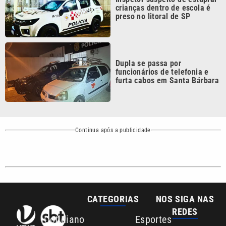
CATEGORIAS
NOS SIGA NAS
REDES
Cotidiano
Esportes
Mundo
Polícia
VTV é afiliada do
SBT na Região
Metropolitana de
Política
Variedades
Campinas e
Baixada Santista.
Sobre nós
Anuncie agora com a emissora VTV SBT
Área de cobertura que a VTV SBT acompanha:
Entre em contato com a VTV News