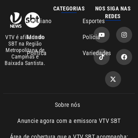
Mundo
Polícia
VTV é afiliada do
SBT na Região
Metropolitana de
Política
Variedades
Campinas e
Baixada Santista.
Sobre nós
Anuncie agora com a emissora VTV SBT
Área de cobertura que a VTV SBT acompanha:
Entre em contato com a VTV News