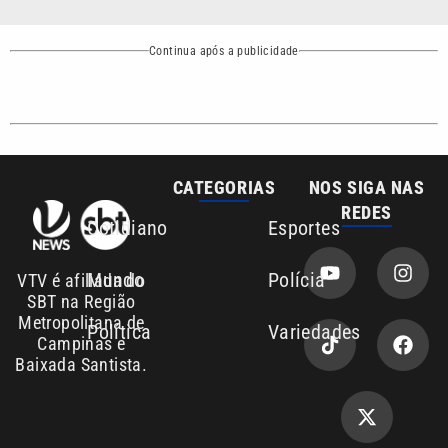
Continua após a publicidade
CATEGORIAS
NOS SIGA NAS
REDES
Cotidiano
Esportes
Mundo
Polícia
VTV é afiliada do
SBT na Região
Metropolitana de
Política
Variedades
Campinas e
Baixada Santista.
Sobre nós
Anuncie agora com a emissora VTV SBT
Área de cobertura que a VTV SBT acompanha: