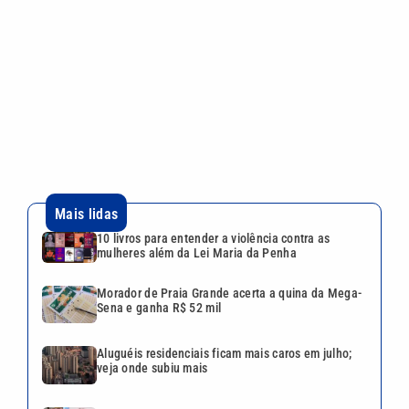
Vini Jr. é o jogador brasileiro mais bem pago do
mundo; veja o ranking completo
VEJA TAMBÉM
Uefa diz que perdeu confiança
em presidente da Fifa e
mantém ameaça de boicote à
Copa do Mundo
CBF confirma pausa
obrigatória durante a Copa do
Mundo Feminina de 2027