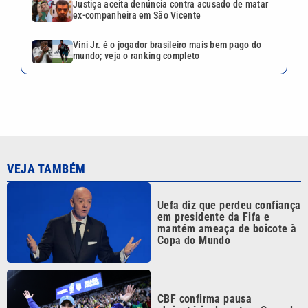
Pai nega aposentadoria de
Neymar na Seleção Brasileira:
‘As coisas mudam’
Alguém viu? Anunciado pelo
Colo-Colo, Vozinha ‘some’ e
negocia com clube do
Marrocos
Continua após a publicidade
CATEGORIAS
NOS SIGA NAS
REDES
Cotidiano
Esportes