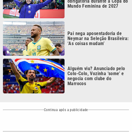
Mundo
Polícia
VTV é afiliada do
SBT na Região
Metropolitana de
Política
Variedades
Campinas e
Baixada Santista.
Sobre nós
Anuncie agora com a emissora VTV SBT
Área de cobertura que a VTV SBT acompanha:
Entre em contato com a VTV News
Copyright © 2026. Todos os direitos
Política de privacidade
reservados | Empresa de Comunicação PRM
Ltda – CNPJ: 01.773.119.0001-60