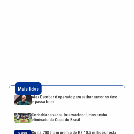
Mais lidas
Alex Escobar é operado para retirar tumor no timo
e passa bem
Corinthians vence Internacional, mas acaba
eliminado da Copa do Brasil
Quina 7085 tem prêmio de R$ 10,5 milhões nesta
quinta; veja o resultado
Mega-Sena 3041 sorteia prêmio de R$ 150 milhões
nesta quinta; veja o resultado
Lei aprova punição a deepfakes e endurece
combate à violência sexual infantil na internet