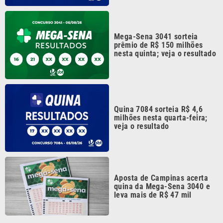
Aposta de Campinas acerta
quina da Mega-Sena 3040 e
leva mais de R$ 47 mil
Continua após a publicidade
CATEGORIAS
NOS SIGA NAS
REDES
Cotidiano
Esportes
Mundo
Polícia
VTV é afiliada do
SBT na Região
Metropolitana de
Política
Variedades
Campinas e