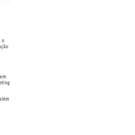
r o
ação
rem
eting
 além