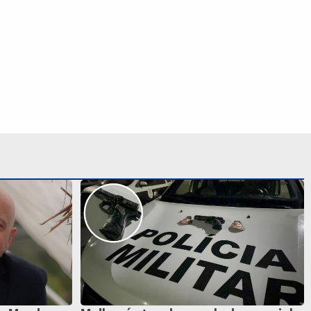
do Mundo,
Mulher é atacada e roubada a caminho
mor e faz
do trabalho; suspeito é preso em
Campinas
S SIGA NAS REDES