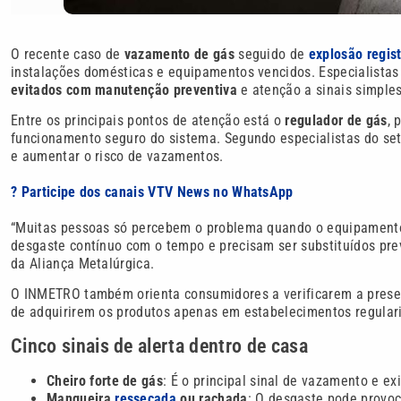
O recente caso de
vazamento de gás
seguido de
explosão regis
instalações domésticas e equipamentos vencidos. Especialista
evitados com manutenção preventiva
e atenção a sinais simple
Entre os principais pontos de atenção está o
regulador de gás
, 
funcionamento seguro do sistema. Segundo especialistas do se
e aumentar o risco de vazamentos.
? Participe dos canais VTV News no WhatsApp
“Muitas pessoas só percebem o problema quando o equipamento 
desgaste contínuo com o tempo e precisam ser substituídos pre
da Aliança Metalúrgica.
O INMETRO também orienta consumidores a verificarem a presen
de adquirirem os produtos apenas em estabelecimentos regular
Cinco sinais de alerta dentro de casa
Cheiro forte de gás
: É o principal sinal de vazamento e e
Mangueira
ressecada
ou rachada
: O desgaste pode provoc