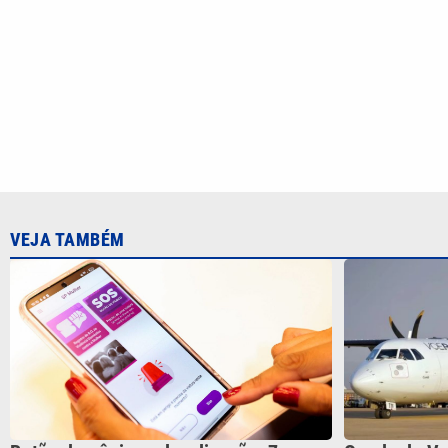
Botão do pânico e localização: 7 apps
Queda da Vo
para a segurança das mulheres
aponta falha
CATEGORIAS
Cotidian