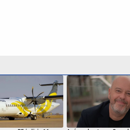
epass: PF indicia 16 e
Após mal-estar na Copa 
s que levaram à tragédia
Alex Escobar descobre tu
cirurgia
Continua após a publicidade
NO
o
Esportes
Mundo