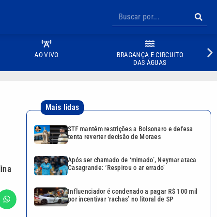
AO VIVO
BRAGANÇA E CIRCUITO
DAS ÁGUAS
Mais lidas
STF mantém restrições a Bolsonaro e defesa
tenta reverter decisão de Moraes
Após ser chamado de ‘mimado’, Neymar ataca
lina
Casagrande: ‘Respirou o ar errado’
Influenciador é condenado a pagar R$ 100 mil
por incentivar ‘rachas’ no litoral de SP