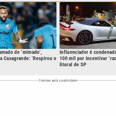
Continua após a publicidade
NO
o
Esportes
Mundo
Política
Variedades
ea de cobertura que a VTV SBT acompanha:
Entre em contat
Comunicação PRM Ltda – CNPJ: 01.773.119.0001-60
Política de priv