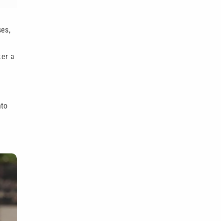
ses,
ter a
nto