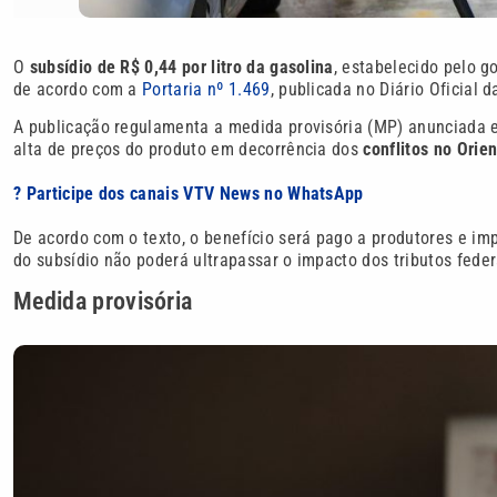
O
subsídio de R$ 0,44 por litro da gasolina
, estabelecido pelo g
de acordo com a
Portaria nº 1.469
, publicada no Diário Oficial 
A publicação regulamenta a medida provisória (MP) anunciada e
alta de preços do produto em decorrência dos
conflitos no Orie
? Participe dos canais VTV News no WhatsApp
De acordo com o texto, o benefício será pago a produtores e i
do subsídio não poderá ultrapassar o impacto dos tributos fede
Medida provisória