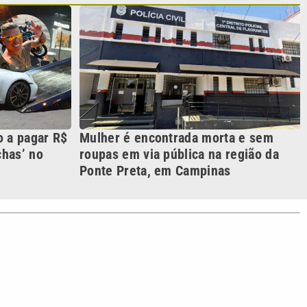
S SIGA NAS REDES
o com a VTV News
acidade