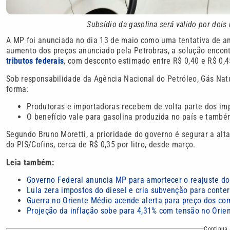
Subsídio da gasolina será valido por doi
A MP foi anunciada no dia 13 de maio como uma tentativa de am
aumento dos preços anunciado pela Petrobras, a solução enco
tributos federais
, com desconto estimado entre R$ 0,40 e R$ 0,45
Sob responsabilidade da Agência Nacional do Petróleo, Gás Nat
forma:
Produtoras e importadoras recebem de volta parte dos im
O benefício vale para gasolina produzida no país e també
Segundo Bruno Moretti, a prioridade do governo é segurar a alt
do PIS/Cofins, cerca de R$ 0,35 por litro, desde março.
Leia também:
Governo Federal anuncia MP para amortecer o reajuste do
Lula zera impostos do diesel e cria subvenção para conter
Guerra no Oriente Médio acende alerta para preço dos com
Projeção da inflação sobe para 4,31% com tensão no Orie
Continua 