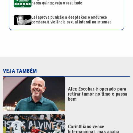
retirar tumor no timo e passa
bem
Corinthians vence
Internacional, mas acaba
eliminado da Copa do Brasil
Quina 7085 tem prêmio de R$
10,5 milhões nesta quinta;
veja o resultado
Mega-Sena 3041 sorteia
prêmio de R$ 150 milhões
nesta quinta; veja o resultado