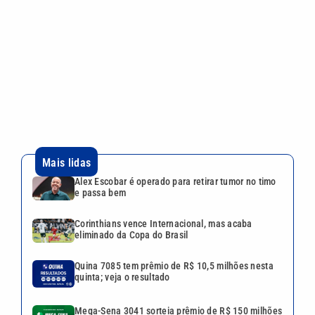
Alex Escobar é operado para retirar tumor no timo
e passa bem
Corinthians vence Internacional, mas acaba
eliminado da Copa do Brasil
Quina 7085 tem prêmio de R$ 10,5 milhões nesta
quinta; veja o resultado
Mega-Sena 3041 sorteia prêmio de R$ 150 milhões
nesta quinta; veja o resultado
Lei aprova punição a deepfakes e endurece
combate à violência sexual infantil na internet
VEJA TAMBÉM
Alex Escobar é operado para