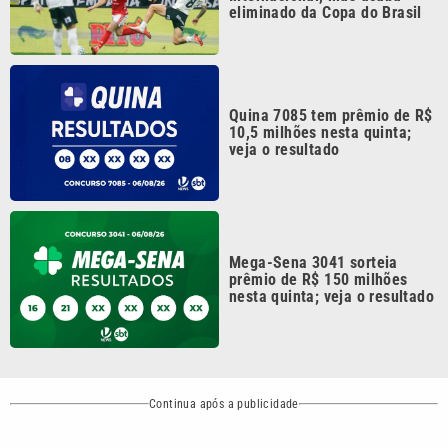
Continua após a publicidade
CATEGORIAS
NOS SIGA NAS
REDES
Cotidiano
Esportes
Mundo
Polícia
VTV é afiliada do
SBT na Região
Metropolitana de
Política
Variedades
Campinas e
Baixada Santista.