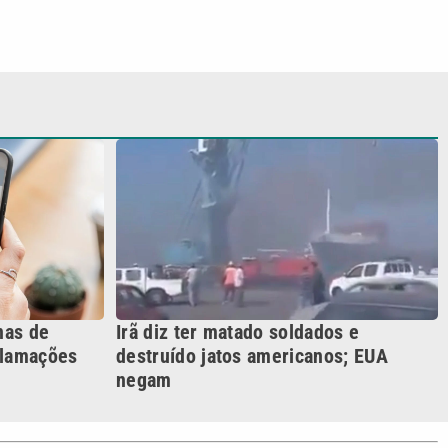
nas de
Irã diz ter matado soldados e
clamações
destruído jatos americanos; EUA
negam