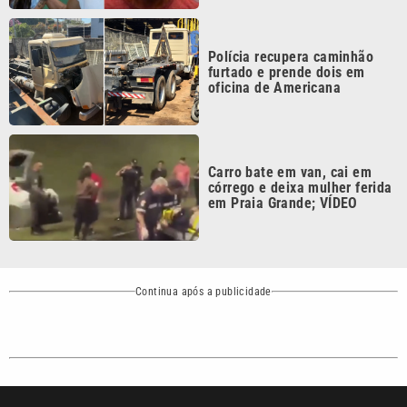
Continua após a publicidade
CATEGORIAS
NOS SIGA NAS
REDES
Cotidiano
Esportes
Mundo
Polícia
VTV é afiliada do
SBT na Região
Metropolitana de
Política
Variedades
Campinas e
Baixada Santista.
Sobre nós
Anuncie agora com a emissora VTV SBT