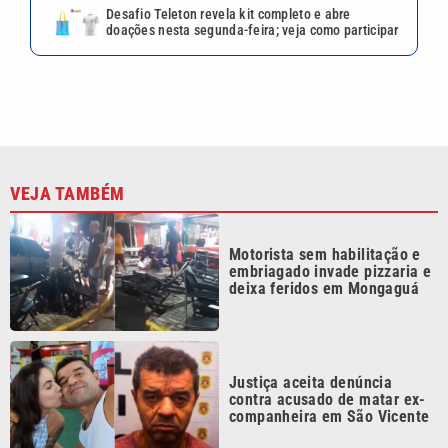
Justiça aceita denúncia
contra acusado de matar ex-
companheira em São Vicente
Polícia recupera caminhão
furtado e prende dois em
oficina de Americana
Carro bate em van, cai em
córrego e deixa mulher ferida
em Praia Grande; VÍDEO