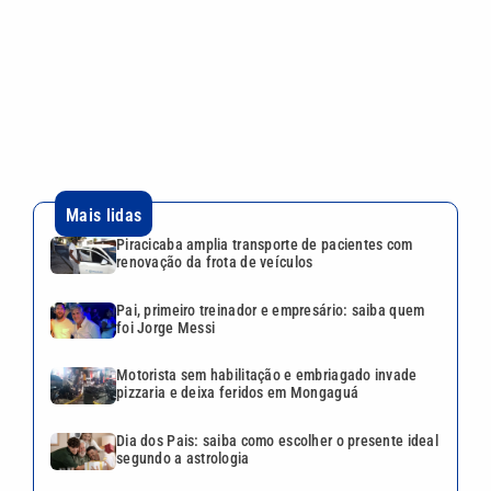
Pai, primeiro treinador e empresário: saiba quem
foi Jorge Messi
Motorista sem habilitação e embriagado invade
pizzaria e deixa feridos em Mongaguá
Dia dos Pais: saiba como escolher o presente ideal
segundo a astrologia
Desafio Teleton revela kit completo e abre
doações nesta segunda-feira; veja como participar
VEJA TAMBÉM
Motorista sem habilitação e
embriagado invade pizzaria e
deixa feridos em Mongaguá