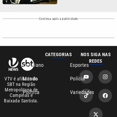
Continua após a publicidade
CATEGORIAS
NOS SIGA NAS
REDES
Cotidiano
Esportes
Mundo
Polícia
VTV é afiliada do
SBT na Região
Metropolitana de
Política
Variedades
Campinas e
Baixada Santista.
Sobre nós
Anuncie agora com a emissora VTV SBT