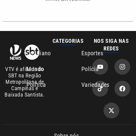
CATEGORIAS
NOS SIGA NAS
REDES
Cotidiano
Esportes
Mundo
Polícia
VTV é afiliada do
SBT na Região
Metropolitana de
Política
Variedades
Campinas e
Baixada Santista.
Sobre nós
Anuncie agora com a emissora VTV SBT