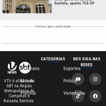
Santista, aponta TCE-SP
Continua após a publicidade
CATEGORIAS
NOS SIGA NAS
REDES
Cotidiano
Esportes
Mundo
Polícia
VTV é afiliada do
SBT na Região
Metropolitana de
Política
Variedades
Campinas e
Baixada Santista.