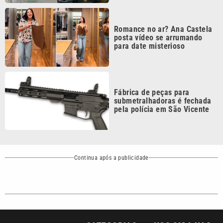
Romance no ar? Ana Castela
posta vídeo se arrumando
para date misterioso
Fábrica de peças para
submetralhadoras é fechada
pela polícia em São Vicente
Continua após a publicidade
CATEGORIAS
NOS SIGA NAS
REDES
Cotidiano
Esportes
Mundo
Polícia
VTV é afiliada do