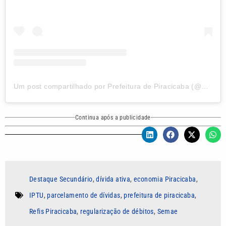
Um post compartilhado por Prefeitura de Piracicaba (@prefeituradepiracicaba)
Continua após a publicidade
Destaque Secundário
,
dívida ativa
,
economia Piracicaba
,
IPTU
,
parcelamento de dívidas
,
prefeitura de piracicaba
,
Refis Piracicaba
,
regularização de débitos
,
Semae