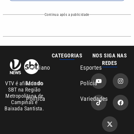
Continua após a publicidade
CATEGORIAS
NOS SIGA NAS
REDES
Cotidiano
Esportes
Mundo
Polícia
VTV é afiliada do
SBT na Região
Metropolitana de
Política
Variedades
Campinas e
Baixada Santista.
Sobre nós
Anuncie agora com a emissora VTV SBT